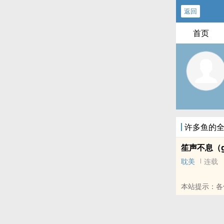
返回
首页
许多鱼的
笙声不息（gl
耽美
连载
本站提示：各
朋友推荐哦！