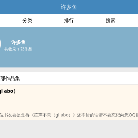
许多鱼
分类
排行
搜索
许多鱼
共收录 1 部作品
全部作品集
 abo）
位书友要是觉得《笙声不息（gl abo）》还不错的话请不要忘记向您QQ