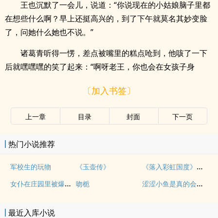
王也沉默了一会儿，说道：“你说现在的小姑娘脑子里都
在想些什么啊？早上还挺高兴的，到了下午就莫名其妙变脸
了，问她什么她也不说。”
诸葛青听得一愣，差点被嘴里的糕点呛到，他咳了一下
后就嘿嘿嘿的笑了起来：“啊呀老王，你也会在女孩子身
〔加入书签〕
上一章
目录
封面
下一页
热门小说推荐
《落入彩虹国度》穿越+西幻+言情
军校生的玩物
《玉壶传》
女仆在庄园里被爆操（上位者nph，欧式）
涩涩小鱼是真的会被干透
吻栀
最近入库小说