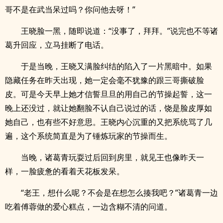
哥不是在武当呆过吗？你问他去呀！”
王晓脸一黑，随即说道：“没事了，拜拜。”说完也不等诸
葛升回应，立马挂断了电话。
于是当晚，王晓又满脸纠结的陷入了一片黑暗中。如果
隐藏任务在昨天出现，她一定会毫不犹豫的跟三哥撕破脸
皮。可是今天早上她才信誓旦旦的用自己的节操起誓，这一
晚上还没过，就让她翻脸不认自己说过的话，饶是脸皮厚如
她自己，也有些不好意思。王晓内心沉重的又把系统骂了几
遍，这个系统简直是为了锤炼玩家的节操而生。
当晚，诸葛青玩耍过后回到房里，就见王也像昨天一
样，一脸疲惫的看着天花板发呆。
“老王，想什么呢？不会是在想怎么揍我吧？”诸葛青一边
吃着傅蓉做的爱心糕点，一边含糊不清的问道。