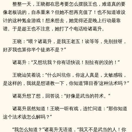
整整一天，王晓都在思考要怎么摆脱王也，难道真的要
像老板说的，自杀重来？但她不想再充值了！也不知道谁设
计的这种氪金游戏！想来想去，她觉得还是晚上行动最靠
谱。于是趁王也不注意，她打了个电话给诸葛升。
王晓：“喂？诸葛升，是我王老五！诶等等，先别挂呀，
好歹我也算你半个徒弟不是？”
诸葛升：“又想坑我？你有话快说！别扯有的没的！”
王晓讪笑着说：“什么叫坑你，你这人真是，太敏感啦，
是这样的，我就是想请教一下，你知道‘障目香’这种法术吗？”
诸葛升想了想，回答说：“好像是武当的符术。”
诸葛升居然知道！王晓一听有戏，连忙问道：“那你知道
这个法术该怎么解吗？”
“我怎么知道？”诸葛升无语道，“我又不是武当的人！你