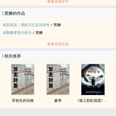
查看全部章节
黑狮的作品
吞星风流：我的万亿后宫传奇
/
黑狮
貞觀藥孽長生狀元
/
黑狮
查看全部作品
相关推荐
军校生的玩物
豢养
《落入彩虹国度》穿越+西幻+言情