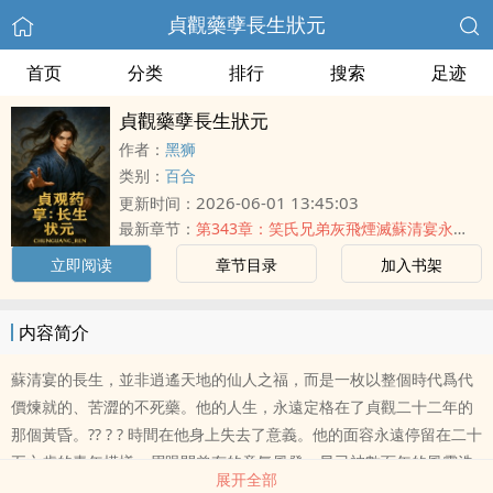
貞觀藥孽長生狀元
首页
分类
排行
搜索
足迹
貞觀藥孽長生狀元
作者：
黑狮
类别：
百合
2026-06-01 13:45:03
更新时间：
最新章节：
第343章：笑氏兄弟灰飛煙滅蘇清宴永鎮九龍山
立即阅读
章节目录
加入书架
内容简介
蘇清宴的長生，並非逍遙天地的仙人之福，而是一枚以整個時代爲代
價煉就的、苦澀的不死藥。他的人生，永遠定格在了貞觀二十二年的
那個黃昏。?? ? ? 時間在他身上失去了意義。他的面容永遠停留在二十
五六歲的青年模樣，眉眼間曾有的意氣風發，早已被數百年的風霜洗
展开全部
滌成一種深水無波的沉靜。