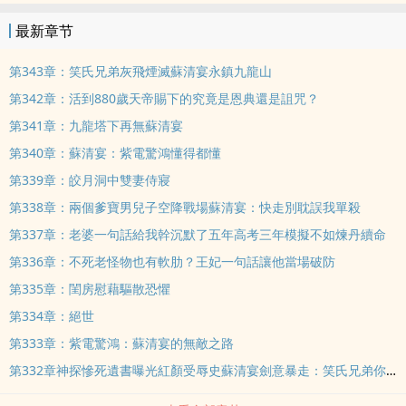
最新章节
第343章：笑氏兄弟灰飛煙滅蘇清宴永鎮九龍山
第342章：活到880歲天帝賜下的究竟是恩典還是詛咒？
第341章：九龍塔下再無蘇清宴
第340章：蘇清宴：紫電驚鴻懂得都懂
第339章：皎月洞中雙妻侍寢
第338章：兩個爹寶男兒子空降戰場蘇清宴：快走別耽誤我單殺
第337章：老婆一句話給我幹沉默了五年高考三年模擬不如煉丹續命
第336章：不死老怪物也有軟肋？王妃一句話讓他當場破防
第335章：閨房慰藉驅散恐懼
第334章：絕世
第333章：紫電驚鴻：蘇清宴的無敵之路
第332章神探慘死遺書曝光紅顏受辱史蘇清宴劍意暴走：笑氏兄弟你們必死無疑