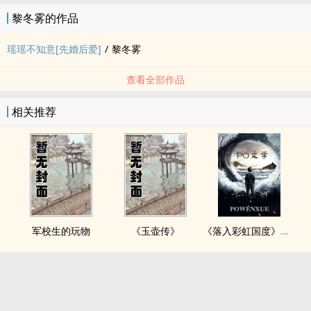
黎冬雾的作品
瑶瑶不知意[先婚后爱]
/
黎冬雾
查看全部作品
相关推荐
军校生的玩物
《玉壶传》
《落入彩虹国度》穿越+西幻+言情