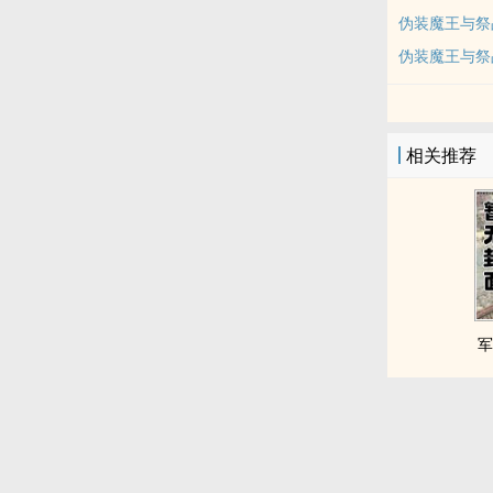
伪装魔王与祭
伪装魔王与祭
相关推荐
军