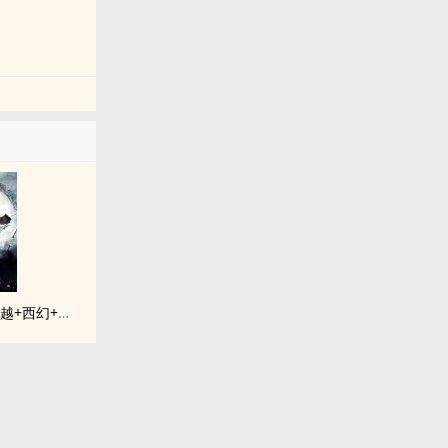
《落入彩虹国度》穿越+西幻+言情