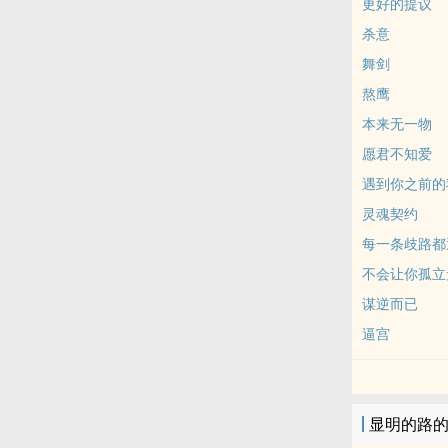
更好的提议
杀意
舞剑
熬鹰
本来无一物
愿君不知爱
遇到你之前的
灵魂契约
每一条歧路都
不会让你孤立
谋逆而已
逼宫
显明的路