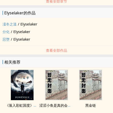
查看全部章节
Elyselaker的作品
凜冬之溫
/
Elyselaker
分化
/
Elyselaker
惡墮
/
Elyselaker
查看全部作品
相关推荐
《落入彩虹国度》穿越+西幻+言情
涩涩小鱼是真的会被干透
黑金链