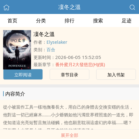
凜冬之溫
首页
分类
排行
搜索
足迹
凜冬之溫
作者：
Elyselaker
类别：
百合
2026-06-05 15:52:05
更新时间：
最新章节：
番外蜜月2大發慈悲(H)(慎)
立即阅读
章节目录
加入书架
内容简介
從小被當作工具一樣地撫養長大，用自己的身體去交換安穩的生活，
他對這一切已經麻木.......小少爺猶如他污濁世界裡照進的一道光，即
使知道這光亮短暫且無法碰觸，他也願意耽溺這虛幻的幸福......嗯？
可怎麼小少爺長大後，又死皮賴臉的纏過來了？
展开全部