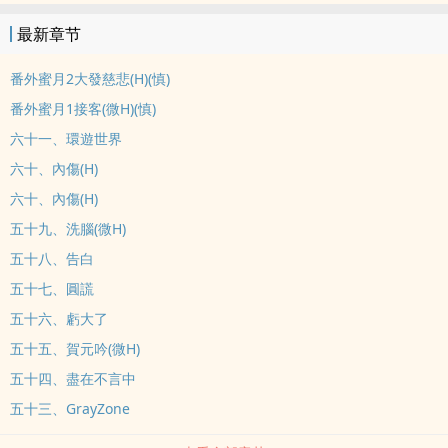
最新章节
番外蜜月2大發慈悲(H)(慎)
番外蜜月1接客(微H)(慎)
六十一、環遊世界
六十、內傷(H)
六十、內傷(H)
五十九、洗腦(微H)
五十八、告白
五十七、圓謊
五十六、虧大了
五十五、賀元吟(微H)
五十四、盡在不言中
五十三、GrayZone